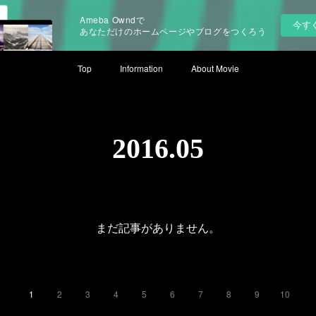
Ameba Owndで
今す
あなただけのホームページやブログをつくろう
Top
Information
About Movie
2016
.
05
まだ記事がありません。
1
2
3
4
5
6
7
8
9
10