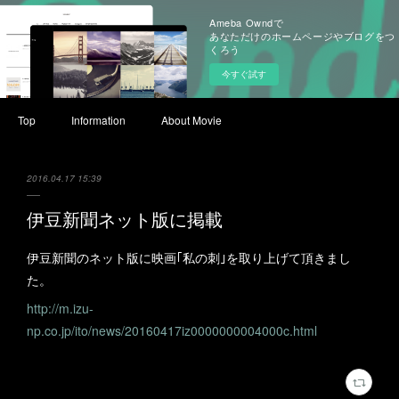
Ameba Owndで
あなただけのホームページやブログをつ
くろう
今すぐ試す
Top
Information
About Movie
2016.04.17 15:39
伊豆新聞ネット版に掲載
伊豆新聞のネット版に映画｢私の刺｣を取り上げて頂きまし
た。
http://m.izu-
np.co.jp/ito/news/20160417iz0000000004000c.html