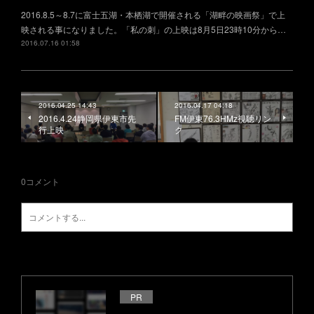
2016.8.5～8.7に富士五湖・本栖湖で開催される「湖畔の映画祭」で上
映される事になりました。「私の刺」の上映は8月5日23時10分から…
2016.07.16 01:58
2016.04.25 14:43
2016.04.17 04:18
2016.4.24静岡県伊東市先
FM伊東76.3HMz視聴リン
行上映
ク
0
コメント
PR