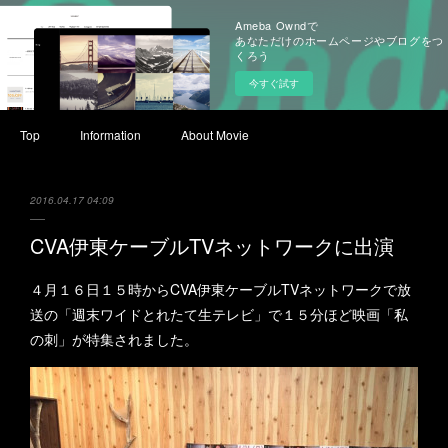
Ameba Owndで
あなただけのホームページやブログをつ
くろう
今すぐ試す
Top
Information
About Movie
2016.04.17 04:09
CVA伊東ケーブルTVネットワークに出演
４月１６日１５時からCVA伊東ケーブルTVネットワークで放
送の「週末ワイドとれたて生テレビ」で１５分ほど映画「私
の刺」が特集されました。