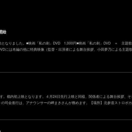
開始
となりました。■映画「私の刺」DVD 1,000円■映画「私の刺」DVD ＋ 主題歌
0円DVDには本編の他に特典映像（監督・出演者による舞台挨拶、小田夢乃による主題
を行います。都内初上映となります。４月24日先行上映と同様、関係者による舞台挨拶、
トの司会進行は、アナウンサーの岬まきさんが務めます。【場所】北参道ストロボカ