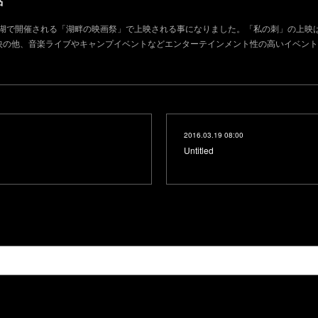
品
湖・本栖湖で開催される「湖畔の映画祭」で上映される事になりました。「私の刺」の上映は
映の他、音楽ライブやキャンプイベントなどエンターテインメント性の高いイベント
2016.03.19 08:00
Untitled