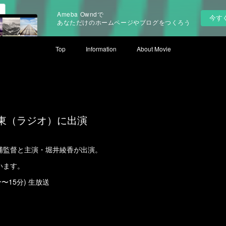
Ameba Owndで
今す
あなただけのホームページやブログをつくろう
Top
Information
About Movie
Ｍ伊東（ラジオ）に出演
浦監督と主演・堀井綾香が出演。
います。
0分〜15分) 生放送