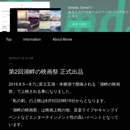
Ameba Owndで
あなただけのホームページやブログをつ
くろう
今すぐ試す
Top
Information
About Movie
2016.07.16 01:58
第2回湖畔の映画祭 正式出品
2016.8.5～8.7に富士五湖・本栖湖で開催される「湖畔の映画
祭」で上映される事になりました。
「私の刺」の上映は8月5日23時10分からとなります。
「湖畔の映画祭」は映画上映の他、音楽ライブやキャンプイ
ベントなどエンターテインメント性の高いイベントとなって
います。